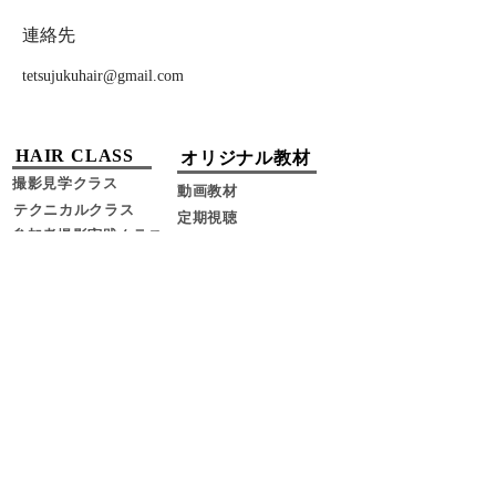
連絡先
tetsujukuhair@gmail.com
HAIR CLASS​
​オリジナル教材
​撮影見学クラス
​動画教材​
テクニカルクラス
​定期視聴
​参加者撮影実践クラス
SNS
HORSE​
BLOG
CONTACT
​・特定商取引法に基づく表記
​・プライバシーポリシー
​・利用規約