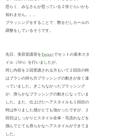
恐らく、みなさんが思っている２倍ぐらいかも
知れません。。。
ブラッシングをすることで、艶をだしカールの
調整をしているそうです。
先日、美容室講習を
Twiggy
でセットの基本スタ
イル（50's）を行いましたが、
同じ内容を２回受講される方もいて２回目の時
はブラシの持ち方ブラッシングの動きが全く違
っていました。ぎこちなかったブラッシング
が、滑らかなブラッシングの動きになっていま
した。また、仕上げたヘアスタイルも１回目の
時は作りました感がとても強かったですが、２
回目はしっかりとスタイル全体・毛流れなどを
掴んでとても滑らかなヘアスタイルができてま
した。