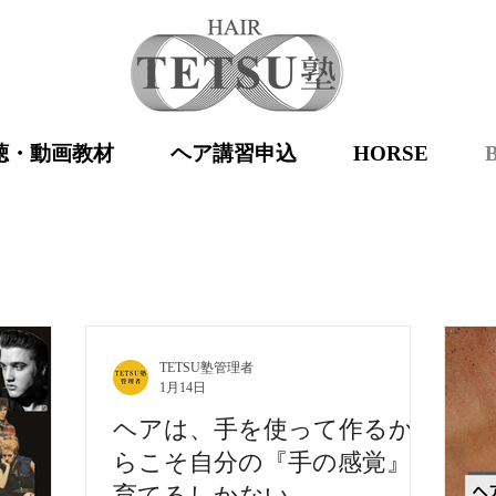
聴・動画教材
ヘア講習申込
HORSE
TETSU塾管理者
1月14日
ヘアは、手を使って作るか
らこそ自分の『手の感覚』を
育てるしかない